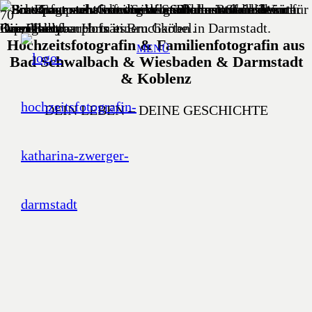
Hochzeitsfotografin & Familienfotografin aus
MENÜ
Bad Schwalbach & Wiesbaden & Darmstadt
& Koblenz
DEIN LEBEN – DEINE GESCHICHTE